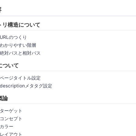
容
クトリ構造について
のつくり
やすい階層
と相対パス
割について
イトル設定
ptionメタタグ設定
ン概論
ゲット
セプト
ー
アウト