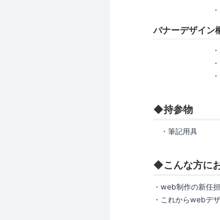
・参考サイ
バナーデザイ
・バナー
・キャッ
・サイト全
◆持参物
・筆記用具
◆こんな方に
・web制作の新任
・これからwebデ