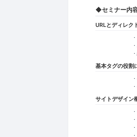
◆セミナー内
URLとディレ
・URL
・わかり
・絶対パス
基本タグの役
・ページタ
・descri
サイトデザイ
・ター
・コン
・カラ
・レイ